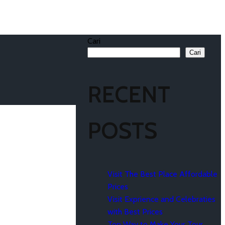
Cari
Cari
RECENT
POSTS
Visit The Best Place Affordable
Prices
Visit Exprience and Celebraties
with Best Prices
Top Way to Make Your Tour