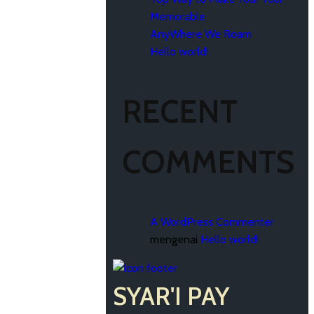
Memorable
AnyWhere We Roam
Hello world!
RECENT
COMMENTS
A WordPress Commenter
mengenai
Hello world!
SYAR'I PAY